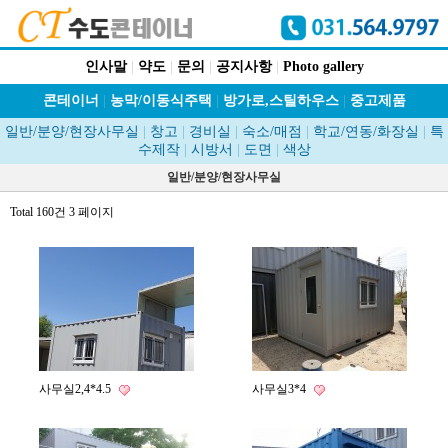
인사말
|
약도
|
문의
|
공지사항
|
Photo gallery
콘테이너
|
농막/이동식주택
|
방가로,스틸하우스
|
중고제품
일반/분양/현장사무실
|
창고
|
경비실
|
숙소/매점
|
학교/연동/화장실
|
특
수제작
|
시방서
|
도면
|
색상
일반/분양/현장사무실
Total 160건
3 페이지
사무실2,4*4.5
사무실3*4