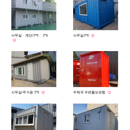
사무실ㆍ계단/3*9ㆍ 3*6
사무실3*6
사무실/주거용 3*6
우체국 우편물보관함