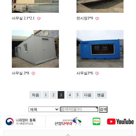
사무실 2.1*2.1
전시장3*9
사무실 3*8
사무실3*6
처음
1
2
3
4
5
다음
맨끝