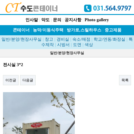
인사말
|
약도
|
문의
|
공지사항
|
Photo gallery
콘테이너
|
농막/이동식주택
|
방가로,스틸하우스
|
중고제품
일반/분양/현장사무실
|
창고
|
경비실
|
숙소/매점
|
학교/연동/화장실
|
특
수제작
|
시방서
|
도면
|
색상
일반/분양/현장사무실
전시실 3*2
이전글
다음글
목록
본문