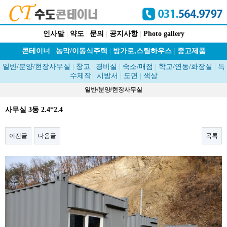
인사말
|
약도
|
문의
|
공지사항
|
Photo gallery
콘테이너
|
농막/이동식주택
|
방가로,스틸하우스
|
중고제품
일반/분양/현장사무실
|
창고
|
경비실
|
숙소/매점
|
학교/연동/화장실
|
특
수제작
|
시방서
|
도면
|
색상
일반/분양/현장사무실
사무실 3동 2.4*2.4
이전글
다음글
목록
본문