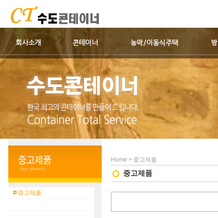
회사소개
콘테이너
농막/이동식주택
방
Home > 중고제품
중고제품
중고제품