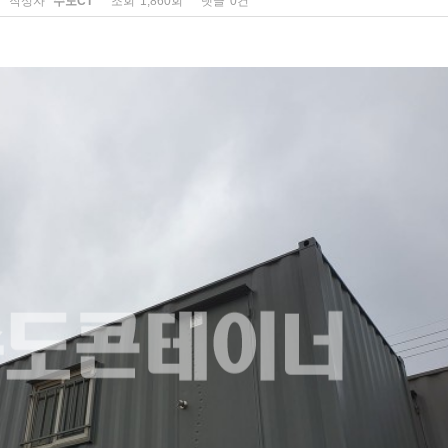
작성자
수도CT
조회
1,860회
댓글
0건